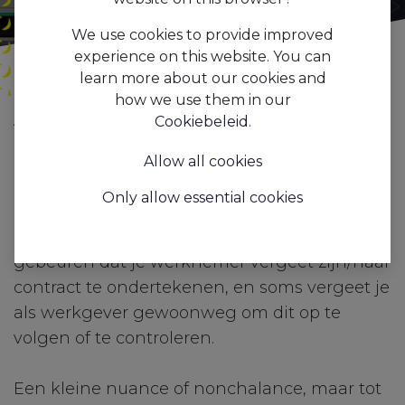
We use cookies to provide improved
experience on this website. You can
learn more about our cookies and
how we use them in our
Alle
Niet inklokken zonder ondertekend contract
Cookiebeleid
.
blogs
Features
Allow all cookies
"Zijn die contracten al
Only allow essential cookies
getekend?"
Door allerlei omstandigheden kan het
gebeuren dat je werknemer vergeet zijn/haar
contract te ondertekenen, en soms vergeet je
als werkgever gewoonweg om dit op te
volgen of te controleren.
Een kleine nuance of nonchalance, maar tot