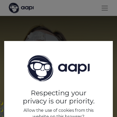
Movers & Shakers in the
Hospitality Business:
Tom De Pauw.
Respecting your
privacy is our priority.
Allow the use of cookies from this
website on this browser?