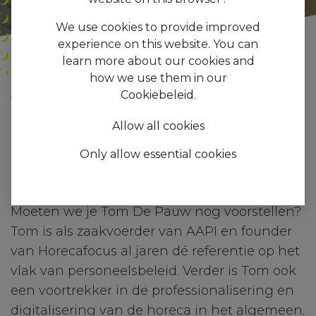
We use cookies to provide improved
experience on this website. You can
learn more about our cookies and
how we use them in our
Alle
Movers & Shakers in the Hospitality Business: Tom De Pauw.
Cookiebeleid
.
blogs
Press
Allow all cookies
Tom De Pauw, een gepassioneerd
Only allow essential cookies
horecadier... en zijn visie op
digitalisering.
Moeten we je Tom De Pauw nog voorstellen?
Tom is als zaakvoerder van AAPI en founder
van Horecafocus al jaren dé referentie op het
vlak van personeelsbeleid. Verder is Tom ook
een voortrekker in de professionalisering en
digitalisering van de horeca in het algemeen.