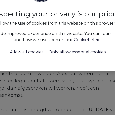
specting your privacy is our priori
llow the use of cookies from this website on this browse
ide improved experience on this website. You can learn
and how we use them in our
Cookiebeleid
.
Allow all cookies
Only allow essential cookies
ures
STU UPDATE
rwachts druk in je zaak en Alex laat weten dat hij e
ijn collega komt aflossen. Maar, deze sympathiek
ger dan afgesproken wil werken, heeft een
eenkomst.
extra uur bestendigd worden door een
UPDATE ve