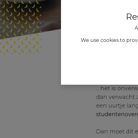
Re
A
We use cookies to prov
Alle blogs
Feat
STEL...
... het is onve
dan verwacht z
een uurtje lan
studentenover
Dan moet dit 