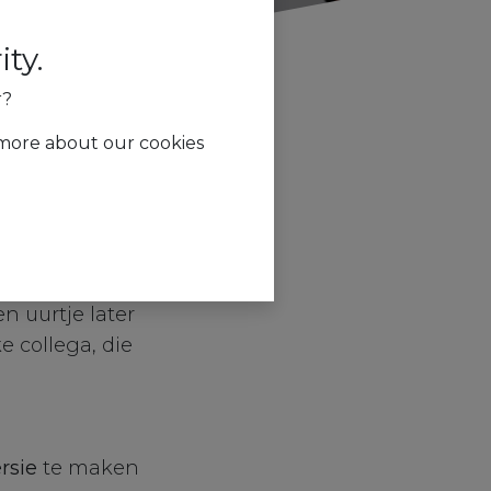
ty.
r?
 more about our cookies
en uurtje later
e collega, die
rsie
te maken