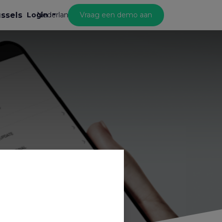
ussels
Login
Vraag een demo aan
Nederlands