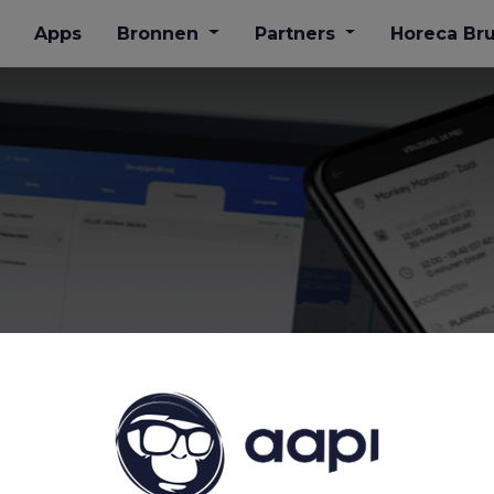
Apps
Bronnen
Partners
​Horeca Br
STU UPDATE