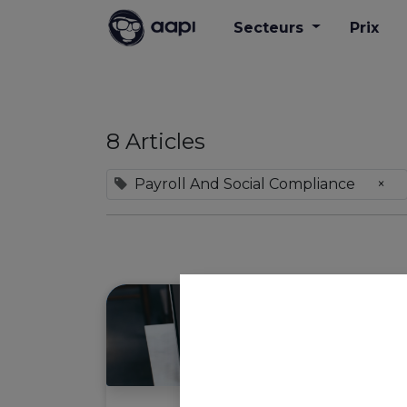
Secteurs
Prix
8 Articles
Payroll And Social Compliance
×