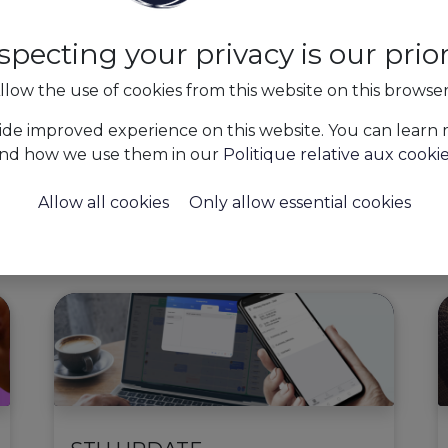
Annulation Automatique d'une
Déclaration Dimona
specting your privacy is our priori
Imaginons... ...vous avez planifié un employé
llow the use of cookies from this website on this browse
flexible, mais en raison du mauvais temps, vous
décidez à la dernière minute d'annuler ce
collègue. La déclaration Dimona a déjà été
ide improved experience on this website. You can learn
faite, et vous ne pen...
nd how we use them in our
Politique relative aux cooki
Payroll And Social Compliance
Allow all cookies
Only allow essential cookies