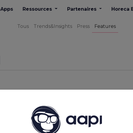
Apps
​Ressources
Partenaires
Horeca 
Tous
Trends&Insights
Press
Features