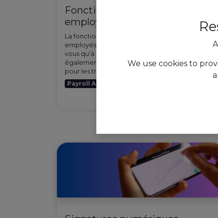
Fonction Dimona pour les
employés non belges
Re
La fonction Dimona de l'AAPI pour les
A
employés de nationalité étrangère : Saviez-
vous qu'à partir de l'AAPI, vous pouvez
également introduire des déclarations Dimona
We use cookies to prov
pour les travailleurs qui n'ont pa...
a
Payroll And Social Compliance