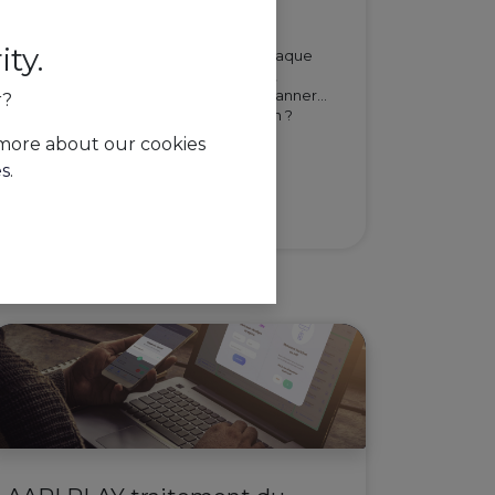
Assistant Contrats
ty.
Un nouveau contrat de travail pour chaque
nouvel employé…🤔 Et puis l’imprimer,
l'envoyer, le signer avec un stylo, le scanner...
r?
Oui, bon… Vous avez mieux à faire, non ?
Franchement ? On a mieux à fai...
 more about our cookies
Payroll And Social Compliance
es
.