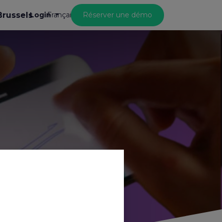
Brussels
Login
Réserver une démo
Français
ques