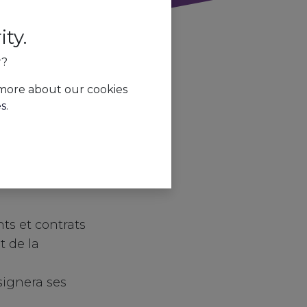
ty.
r?
 more about our cookies
es
.
ment
s et contrats
t de la
signera ses