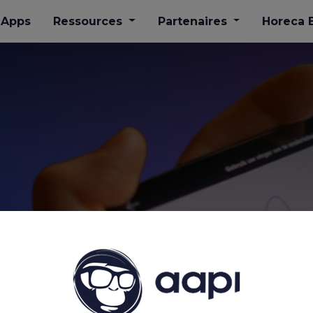
Apps
​Ressources
Partenaires
Horeca 
natures numéri