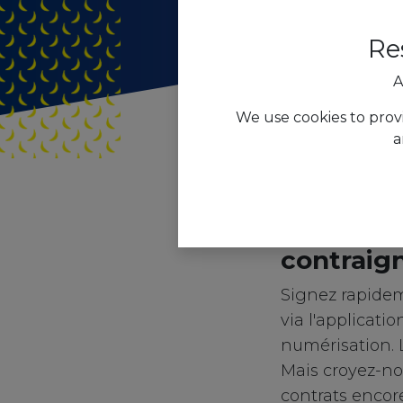
Re
A
We use cookies to prov
a
Tous les blogs
Rapide, 
contraig
Signez rapide
via l'applicatio
numérisation. L
Mais croyez-nou
contrats encor