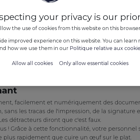
specting your privacy is our priori
llow the use of cookies from this website on this browse
ide improved experience on this website. You can learn
nd how we use them in our
Politique relative aux cooki
Allow all cookies
Only allow essential cookies
Features
Signatures numériques
sécurisé, avantageux et légale
nant
ment, facilement et numériquement des document
n, sans les tracas de l'impression, de la signature e
es détracteurs diront que c'est faux.
s ! Grâce à cette fonctionnalité, votre personnel 
e plus rapidement que cuire un œuf sur le plat.