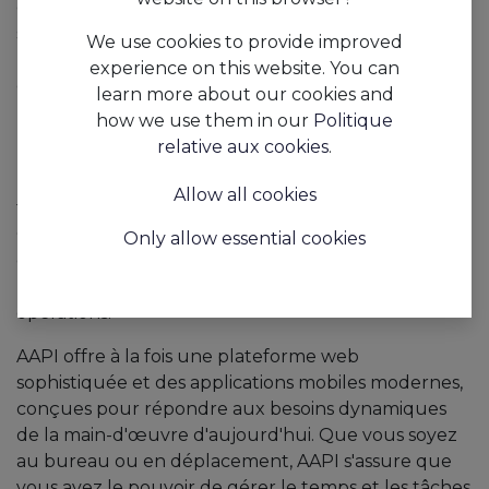
contrats et la conformité avec les lois nationales
sont cruciales. Notre plateforme est conçue pour
We use cookies to provide improved
répondre aux besoins évolutifs de ces
experience on this website. You can
environnements dynamiques.
learn more about our cookies and
how we use them in our
Politique
Notre mission est d'offrir aux managers un outil qui
relative aux cookies
.
non seulement allège le fardeau de la planification,
mais qui s'intègre également de manière
Allow all cookies
transparente aux systèmes de paie en temps réel.
Cette caractéristique unique nous distingue, car
Only allow essential cookies
elle permet des mises à jour instantanées et une
précision qui assurent le bon déroulement de vos
opérations.
AAPI offre à la fois une plateforme web
sophistiquée et des applications mobiles modernes,
conçues pour répondre aux besoins dynamiques
de la main-d'œuvre d'aujourd'hui. Que vous soyez
au bureau ou en déplacement, AAPI s'assure que
vous avez le pouvoir de gérer le temps et les tâches