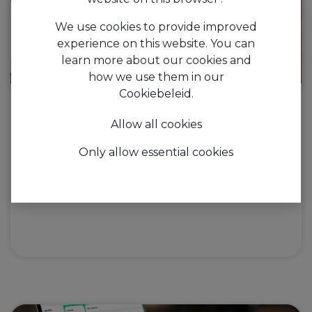
We use cookies to provide improved
experience on this website. You can
learn more about our cookies and
how we use them in our
Cookiebeleid
.
Rapporteren
Allow all cookies
"Meten is weten!" Op dit moment biedt AAPI een eerste
reeks rapporten aan die gerelateerd zijn aan werknemers,
Only allow essential cookies
contracten en planningen. Deze rapporten omvatten
diverse overzichten, lijsten en samenva...
Rapporten