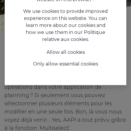
We use cookies to provide improved
experience on this website. You can
learn more about our cookies and
how we use them in our
Politique
Tous
Multiselect : simplifiez votre planning avec le superpouvoir de la sélection groupée
relative aux cookies
.
les
Features
Allow all cookies
blogs
Only allow essential cookies
Planification - Sélections multiples - Efficace -
Convivial - Rapide
Ras le bol de recommencer les mêmes
opérations dans votre application de
planning ? Si seulement vous pouviez
sélectionner plusieurs éléments pour les
modifier en une seule fois. Bon, là vous nous
voyez déjà venir… Yes, AAPI a tout prévu grâce
à la fonction ‘Multiselect’.