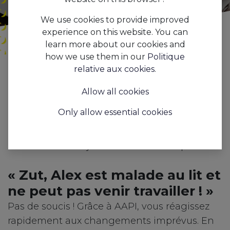
We use cookies to provide improved
experience on this website. You can
learn more about our cookies and
how we use them in our
Politique
Tous les
AAPI : Gérer les absences n’a jamais été aussi simple !
relative aux cookies
.
blogs
Features
Allow all cookies
Controlez rapidement une demande
Only allow essential cookies
d’absence et choisissez directement un
remplaçant en seulement une action. Gérer
les absences n’a jamais été aussi simple !
« Zut, Alex est malade au lit et
ne peut pas venir travailler ! »
Pas de soucis ! Grâce à AAPI, vous réagissez
rapidement aux changements imprévus. En