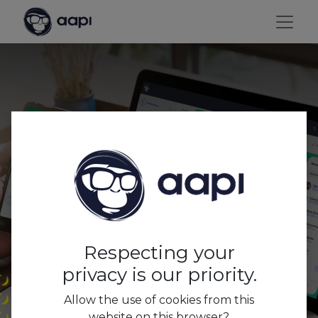
AAPI : Gérer les
absences n’a jamais été
aussi simple !
Respecting your
privacy is our priority.
Allow the use of cookies from this
website on this browser?