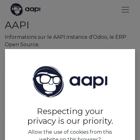
AAPI
Informations sur le AAPI instance d'Odoo, le
ERP
Open Source
.
Applications installées
Vente
Des devis aux factures
Facturation
Factures & Paiements
Respecting your
CRM
Gérez vos pistes et vos opportunités
privacy is our priority.
Site Web
Allow the use of cookies from this
Editeur de sites web d'entreprise
website on this browser?