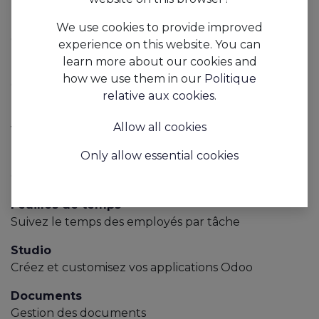
Comptabilité
We use cookies to provide improved
Comptabilité Financière et Analytique
experience on this website. You can
learn more about our cookies and
Projet
how we use them in our
Politique
Organisez et planifiez vos projets
relative aux cookies
.
eCommerce
Allow all cookies
Vendez vos produits en ligne
Only allow essential cookies
Email Marketing
Concevoir, envoyer et suivre des emails
Feuilles de temps
Suivez le temps des employés par tâche
Studio
Créez et customisez vos applications Odoo
Documents
Gestion des documents